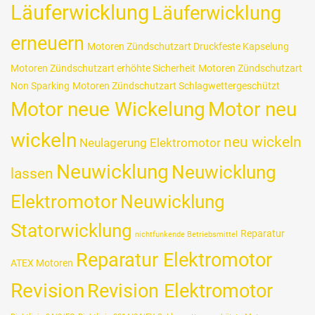
Läuferwicklung
Läuferwicklung
erneuern
Motoren Zündschutzart Druckfeste Kapselung
Motoren Zündschutzart erhöhte Sicherheit
Motoren Zündschutzart
Non Sparking
Motoren Zündschutzart Schlagwettergeschützt
Motor neue Wickelung
Motor neu
wickeln
neu wickeln
Neulagerung Elektromotor
Neuwicklung
Neuwicklung
lassen
Elektromotor
Neuwicklung
Statorwicklung
Reparatur
nichtfunkende Betriebsmittel
Reparatur Elektromotor
ATEX Motoren
Revision
Revision Elektromotor