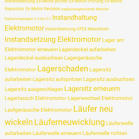
Instandsetzung
Ex-Motor prüfen
Ex-Motor Prüfung
Ex-Motor
Reparatur
Ex-Motor Revision
explosionsgeschützte Motoren
Instandhaltung
Explosionsgruppen II A bis II C
Elektromotor
Instandsetzung ATEX Maschinen
Instandsetzung Elektromotor
Lager am
Elektromotor erneuern
Lagerdeckel aufarbeiten
Lagerdeckel ausbuchsen
Lagergeräusche
Lagerschaden
Elektromotor
Lagersitz
aufarbeiten
Lagersitz aufspritzen
Lagersitz ausbuchsen
Lagersitz erneuern
Lagersitz ausgeschlagen
Lagertausch Elektromotor
Lagerwechsel Elektromotor
Läufer neu
Laufgeräusche Elektromotor
wickeln
Läuferneuwicklung
Läuferwelle
aufarbeiten
Läuferwelle erneuern
Läuferwelle richten