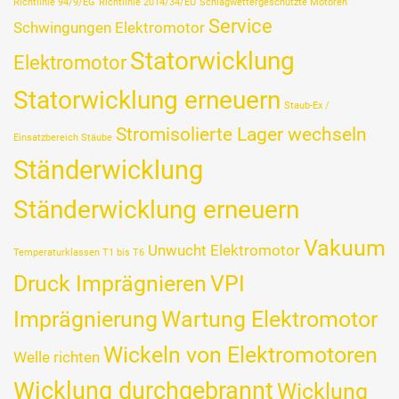
Richtlinie 94/9/EG
Richtlinie 2014/34/EU
Schlagwettergeschützte Motoren
Service
Schwingungen Elektromotor
Statorwicklung
Elektromotor
Statorwicklung erneuern
Staub-Ex /
Stromisolierte Lager wechseln
Einsatzbereich Stäube
Ständerwicklung
Ständerwicklung erneuern
Vakuum
Unwucht Elektromotor
Temperaturklassen T1 bis T6
Druck Imprägnieren
VPI
Imprägnierung
Wartung Elektromotor
Wickeln von Elektromotoren
Welle richten
Wicklung durchgebrannt
Wicklung