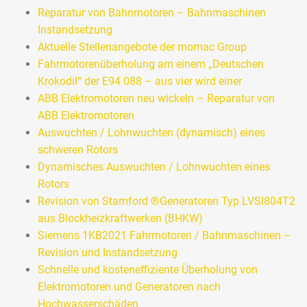
Reparatur von Bahnmotoren – Bahnmaschinen
Drehstrommotoren
Instandsetzung
Neuwicklung von Drehstrommotoren aller Hersteller –
Aktuelle Stellenangebote der momac Group
Revision, Reparatur / Instandsetzung von
Fahrmotorenüberholung am einem „Deutschen
Drehstrommotoren, Neuwicklung, Neulagerung, alle
Krokodil“ der E94 088 – aus vier wird einer
mechanischen Reparaturen u.a. an Wellen,
ABB Elektromotoren neu wickeln – Reparatur von
Lagersitzen und Gehäusen
ABB Elektromotoren
Auswuchten / Lohnwuchten (dynamisch) eines
>>> MEHR
schweren Rotors
Dynamisches Auswuchten / Lohnwuchten eines
Rotors
Revision von Stamford ®Generatoren Typ LVSI804T2
aus Blockheizkraftwerken (BHKW)
Siemens 1KB2021 Fahrmotoren / Bahnmaschinen –
Revision und Instandsetzung
Schnelle und kosteneffiziente Überholung von
Elektromotoren und Generatoren nach
Hochwasserschäden