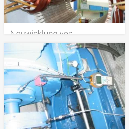
Neuwicklung von
Elektromotoren
Elektromotor neu wickeln lassen. Ih­r Elek­tro­mo­tor hat
eine durchgebrannte Wicklung und muss neu gewi­
ckelt werden?
Wir wickeln Elektromotoren fast aller Hersteller und
Art schnell und kompetent neu.
>>> MEHR