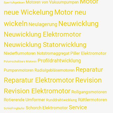
Motor
Motoren von Vakuumpumpen
Sperrluftgeläsen
neue Wickelung
Motor neu
wickeln
Neuwicklung
Neulagerung
Neuwicklung Elektromotor
Neuwicklung Statorwicklung
Piller Elektromotor
Niederflurmotoren
Notstromaggregat
Profildrahtwicklung
Polumschaltbare Motoren
Reparatur
Pumpenmotoren
Radialgebläsemotoren
Revision
Reparatur Elektromotor
Revision Elektromotor
Rollgangsmotoren
Rotierende Umformer
Rüttlermotoren
Runddrahtwicklung
Service
Schorch Elektromotor
Schleifringläufer