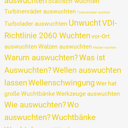
auswuchten
Statisch wuchten
Turbinenräder auswuchten
Turbinenräder wuchten
Unwucht
VDI-
Turbolader auswuchten
Richtlinie 2060 Wuchten
vor-Ort
auswuchten
Walzen auswuchten
Walzen wuchten
Warum auswuchten?
Was ist
Auswuchten?
Wellen auswuchten
lassen
Wellenschwingung
Wer hat
große Wuchtbänke
Werkzeuge auswuchten
Wie auswuchten?
Wo
auswuchten?
Wuchtbänke