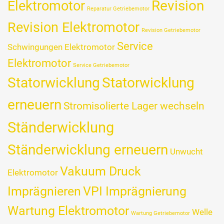
Revision
Elektromotor
Reparatur Getriebemotor
Revision Elektromotor
Revision Getriebemotor
Service
Schwingungen Elektromotor
Elektromotor
Service Getriebemotor
Statorwicklung
Statorwicklung
erneuern
Stromisolierte Lager wechseln
Ständerwicklung
Ständerwicklung erneuern
Unwucht
Vakuum Druck
Elektromotor
Imprägnieren
VPI Imprägnierung
Wartung Elektromotor
Welle
Wartung Getriebemotor